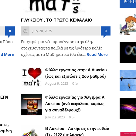
POP
Γ ΛΥΚΕΙΟΥ , ΤΟ ΠΡΩΤΟ ΚΕΦΑΛΑΙΟ
0
July 20, 2025
0
α; Πόσο
Επιχειρώ μια νέα προσέγγιση στην ύλη,
στοχεύοντας τα παιδιά με τις λιγότερο καλές
ad More
σχέσεις με τα Μαθηματικά (θα έλε...
Read More
Φύλλα εργασίας στην Α Λυκείου
(έως και εξισώσεις 2ου βαθμού)
August 9, 2023
0
 ΕΠ4
Φύλλα εργασίας για Άλγεβρα Α
Λυκείου (ανά κεφάλαιο, κυρίως
για συναδέλφους!)
July 20, 2023
0
σίες,
Β Λυκείου - Ασκήσεις στην ευθεία
ισμένη
(1) - 2122 (με λύσεις)