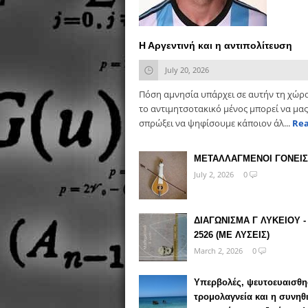
Η Αργεντινή και η αντιπολίτευση
July 20, 2026
Πόση αμνησία υπάρχει σε αυτήν τη χώρ
το αντιμητσοτακικό μένος μπορεί να μας
σπρώξει να ψηφίσουμε κάποιον άλ...
Re
ΜΕΤΑΛΛΑΓΜΕΝΟΙ ΓΟΝΕΙΣ
July 2, 2026
0
ΔΙΑΓΩΝΙΣΜΑ Γ ΛΥΚΕΙΟΥ -
2526 (ΜΕ ΛΥΣΕΙΣ)
March 2, 2026
0
Υπερβολές, ψευτοευαισθη
τρομολαγνεία και η συνηθ