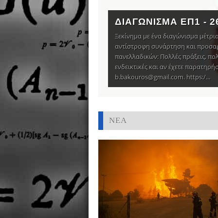
ΔΙΑΓΩΝΙΣΜΑ ΕΠ1 - 26
Ξεκίνημα με ένα διαγώνισμα μέτρια
αντίστροφη συνάρτηση και προσα
πανελλαδικών: Πολλές πράξεις, πολύ
ενδεικτικές και αν έχετε παρατηρή
b.bakouros@gmail.com. https:/...
ΝΕΑ