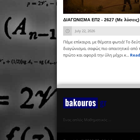
ΔΙΑΓΩΝΙΣΜΑ ΕΠ2 - 2627 (Με λύσεις)
July 22, 2026
Πάμε επίκαιρα, με θέματα φωτιά! Το δεύ
διαγώνισμα, σαφώς πιο απαιτητικό από 
πρώτο και αφορά την ύλη μέχρι κ...
Read
Ένας απλός Μαθηματικός …