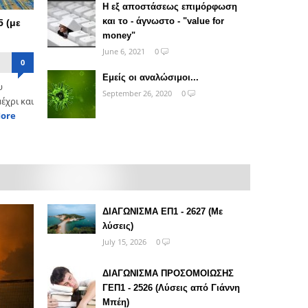
Η εξ αποστάσεως επιμόρφωση
και το - άγνωστο - "value for
5 (με
money"
June 6, 2021
0
0
Εμείς οι αναλώσιμοι...
υ
September 26, 2020
0
έχρι και
ore
ΔΙΑΓΩΝΙΣΜΑ ΕΠ1 - 2627 (Με
λύσεις)
July 15, 2026
0
ΔΙΑΓΩΝΙΣΜΑ ΠΡΟΣΟΜΟΙΩΣΗΣ
ΓΕΠ1 - 2526 (Λύσεις από Γιάννη
Μπέη)