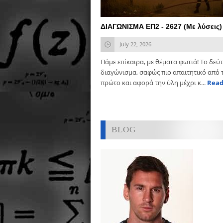
ΔΙΑΓΩΝΙΣΜΑ ΕΠ2 - 2627 (Με λύσεις)
July 22, 2026
Πάμε επίκαιρα, με θέματα φωτιά! Το δεύ
διαγώνισμα, σαφώς πιο απαιτητικό από 
πρώτο και αφορά την ύλη μέχρι κ...
Read
BLOG