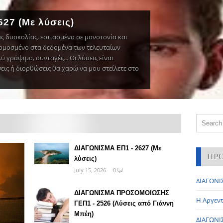
27 (Με λύσεις)
ς δυσκολίας, εστιασμένο σε μονοτονία και
ρμοσμένο στα δεδομένα των τελευταίων
 γράψιμο, συνταγές... Οι λύσεις είναι
σεις ή διορθώσεις θα χαρώ να μου στείλετε στο
ΔΙΑΓΩΝΙΣΜΑ ΕΠ1 - 2627 (Με
ΠΡ
λύσεις)
July 15, 2026
0
ΔΙΑΓΩΝΙΣ
ΔΙΑΓΩΝΙΣΜΑ ΠΡΟΣΟΜΟΙΩΣΗΣ
Η Αργεντ
ΓΕΠ1 - 2526 (Λύσεις από Γιάννη
Μπέη)
ΔΙΑΓΩΝΙΣ