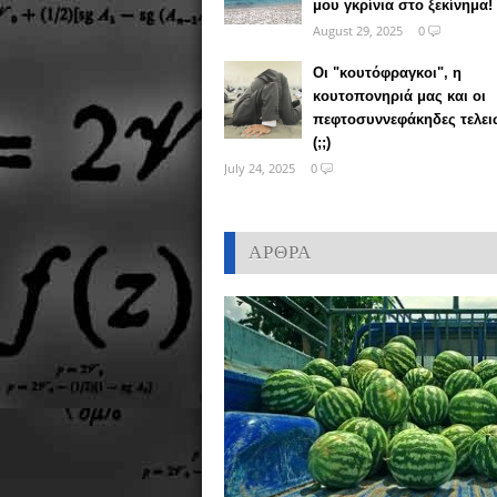
μου γκρίνια στο ξεκίνημα!
August 29, 2025
0
Οι "κουτόφραγκοι", η
κουτοπονηριά μας και οι
πεφτοσυννεφάκηδες τελε
(;;)
July 24, 2025
0
ΑΡΘΡΑ