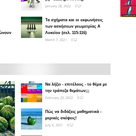
January 28, 2022
0
Τα σχήματα και οι εκφωνήσεις
των ασκήσεων γεωμετρίας Α
ιώνουν
Λυκείου (σελ. 115-116)
March 7, 2021
0
Να λήξει - επιτέλους - το θέμα με
την τράπεζα θεμάτων;;;
February 20, 2022
0
Πώς να διδάξεις μαθηματικά -
μερικές σκέψεις!
July 6, 2021
0