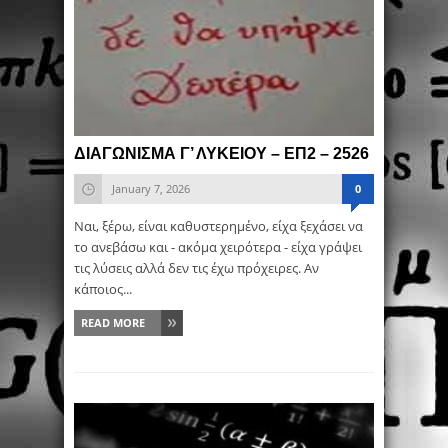
ΔΙΑΓΩΝΙΣΜΑ Γ’ ΛΥΚΕΙΟΥ – ΕΠ2 – 2526
January 7, 2026
0
Ναι, ξέρω, είναι καθυστερημένο, είχα ξεχάσει να
το ανεβάσω και - ακόμα χειρότερα - είχα γράψει
τις λύσεις αλλά δεν τις έχω πρόχειρες. Αν
κάποιος...
READ MORE