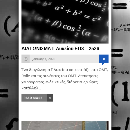
ΔΙΑΓΩΝΙΣΜΑ Γ Λυκείου ΕΠ3 – 2526
January 4, 2026
0
Ένα διαγώνισμα Γ Λυκείου που εστιάζει στα ΘΜΤ,
Rolle και τις συνέπειες του ΘΜΤ. Απαντήσεις
χειρόγραφες, ενδεικτικές, διάρκεια 2,5 ώρες,
κατάλληλ...
READ MORE