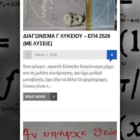
ΔΙΑΓΩΝΙΣΜΑ Γ ΛΥΚΕΙΟΥ – ΕΠ4 2526
(ΜΕ ΛΥΣΕΙΣ)
March 2, 2026
0
Ένα τρίωρο , αρκετά δύσκολο διαγώνισμα μέχρι
και τη μελέτη συνάρτησης. Δεν έχει ρυθμό
μεταβολής, έχει όλα τα άλλα! Οι χειρόγραφες
λύσεις είναι τ...
READ MORE