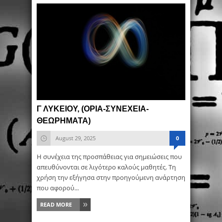
Γ ΛΥΚΕΙΟΥ, (ΟΡΙΑ-ΣΥΝΕΧΕΙΑ-
ΘΕΩΡΗΜΑΤΑ)
August 29, 2025
0
Η συνέχεια της προσπάθειας για σημειώσεις που
απευθύνονται σε λιγότερο καλούς μαθητές. Τη
χρήση την εξήγησα στην προηγούμενη ανάρτηση
που αφορού...
READ MORE