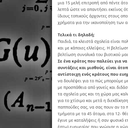
μια 15 μελή επιτροπή από πέντε άτομ
λεπτά ώστε να απαντήσει εκείνος ότ
ίδιους τοπικούς άρχοντες στους οπο
χρήματα για την ικανοποίηση των 
Τελικά τι δηλαδή;
Παιδιά, τα κλειστά σχολεία είναι π
και με κάποιες ελλείψεις. Η βελτίω
βελτίωση συνολικά του βιοτικού μα
Σε ένα κράτος που παλεύει για ν
συντάξεις και μισθούς, είναι άτο
αντίστοιχη ενός κράτους που ευη
να δουλέψει για το πώς μπορούμε με
με προσπάθεια από γονείς και διδάσ
τα σχολεία μας και τη χώρα μας καλ
για το χτίσιμο και μετά η διεκδίκησ
παππούδες σας, να σας πουν αν το 
τμήματα με τα 45 άτομα, στα 12- θέσ
έγινε με καταλήψεις ή σαν φυσικό ε
έστω) ευημερίας που γνώρισε η χώρα