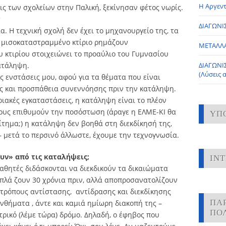
Η Αργεντ
ις των σχολείων στην Παλική, ξεκίνησαν φέτος νωρίς.
;
ΔΙΑΓΩΝΙΣ
α. Η τεχνική σχολή δεν έχει το μηχανουργείο της, τα
 μισοκαταστραμμένο κτίριο ρημάζουν
ΜΕΤΑΛΛ
υ κτιρίου στοιχειώνει το προαύλιο του Γυμνασίου
ατάληψη.
ΔΙΑΓΩΝΙ
(Λύσεις 
ις ενστάσεις μου, αφού για τα θέματα που είναι
ς και προσπάθεια συνεννόησης πριν την κατάληψη.
ριακές εγκαταστάσεις, η κατάληψη είναι το πλέον
σους επιθυμούν την ποσόστωση (άραγε η ΕΛΜΕ-ΚΙ θα
ΥΠ
αίτημα;) η κατάληψη δεν βοηθά στη διεκδίκησή της,
– μετά το περσινό άλλωστε, έχουμε την τεχνογνωσία.
υν» από τις καταλήψεις;
IN
μαθητές διδάσκονται να διεκδικούν τα δικαιώματα
απλά ζουν 30 χρόνια πριν, αλλά αποπροσανατολίζουν
 τρόπους αντίστασης, αντίδρασης και διεκδίκησης
ΠΑ
νθήματα , άντε και καμιά ημίωρη διακοπή της –
ΠΟ
ρικό (λέμε τώρα) δρόμο. Δηλαδή, ο έφηβος που