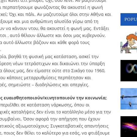
ει κάνει ό,τι μπορεί; Όχι, σου λένε. Αν μαζευτούμε
και περπατήσουμε φωνάζοντας θα ακουστεί η φωνή
εκεί; Όχι και πάλι. Αν μαζευτούμε όλοι στην Αθήνα και
POP
ξουμε και μια ανθρώπινη αλυσίδα γύρω από τη
υν να κάνουν ντου, θα ακουστεί η φωνή μας. Εντάξει
έτσι , αυτό θέλουν άλλωστε και όσοι μας κυβερνούν,
ια αυτό άλλωστε βάζουν και κάθε φορά τους
.
ία, βοηθά τη φυσική μας κατάσταση, ασκεί την
εύρεση νέων τετράστιχων και δικαιώνει την ύπαρξη
όλους μας, δεν είμαστε ούτε στο Σικάγο του 1960,
που κάποιες μεταρρυθμίσεις περπάτησαν και
ές, σημειώστε – διαδηλώσεις και απεργίες.
ς ευαισθητοποιούν/κινητοποιούν την κοινωνία;
 περιέλθει σε κατάσταση νάρκωσης, όπου οι
ικές καταλήψεις δεν είναι το κατάλληλο μέσο για την
 συμβαίνει. Όσον αφορά την απήχηση που έχουν
ατικούς αξιωματούχους; Συγκαταβατικές απαντήσεις
ε, ποιος δεν θέλει το καλύτερο για εσάς, να φτιάξουμε