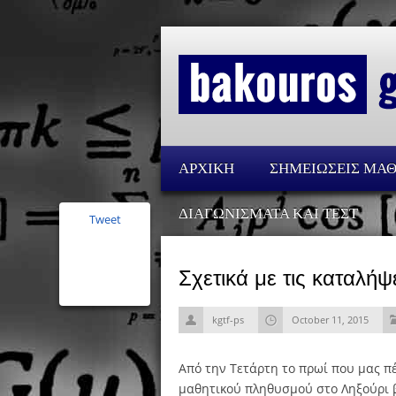
ΑΡΧΙΚΗ
ΣΗΜΕΙΩΣΕΙΣ ΜΑ
ΔΙΑΓΩΝΙΣΜΑΤΑ ΚΑΙ ΤΕΣΤ
Tweet
Σχετικά με τις καταλήψ
kgtf-ps
October 11, 2015
Από την Τετάρτη το πρωί που μας πέ
μαθητικού πληθυσμού στο Ληξούρι β