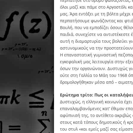
περπάτησε στο δρόμο φωνάζοντας, έχ
όλοι μαζί και πάμε στο Αργοστόλι 
μας. Άρα εντάξει με τη βόλτα μέχρι 
περπατήσουμε φωνάζοντας και φτιά
Βουλή, που να εμποδίζει όσους θέλο
παιδιά, συνεχίστε να αντιστέκεστε 
αυτή η διαμαρτυρία τους βολεύει γ
αστυνομικούς να την προστατεύουν
Η επαναστατική γυμναστική πεζοπορ
εγκεφαλική μας λειτουργία στην εξ
όσων την οργανώνουν. Δυστυχώς για 
ούτε στη Γαλλία το Μάη του 1968 ό
δρομολογήθηκαν μέσα από – αιματηρ
Ερώτημα τρίτο: Πως οι καταλήψει
Δυστυχώς, η ελληνική κοινωνία έχει
επαναλαμβανόμενες κατ’ έθιμον εποχ
αφύπνισή της, το αντίθετο ακριβώς
στους κατά τόπους δημοτικούς ή κρ
του στυλ «και εμείς μαζί σας είμαστ