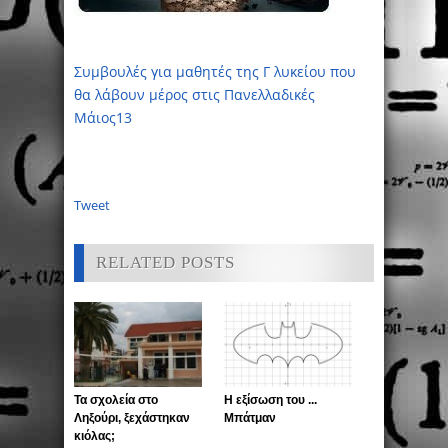
Συμβουλές για μαθητές της Γ λυκείου που
θα λάβουν μέρος στις Πανελλαδικές
Μάιος13
Tweet
RELATED POSTS
Τα σχολεία στο
Η εξίσωση του ...
Ληξούρι, ξεχάστηκαν
Μπάτμαν
κιόλας;