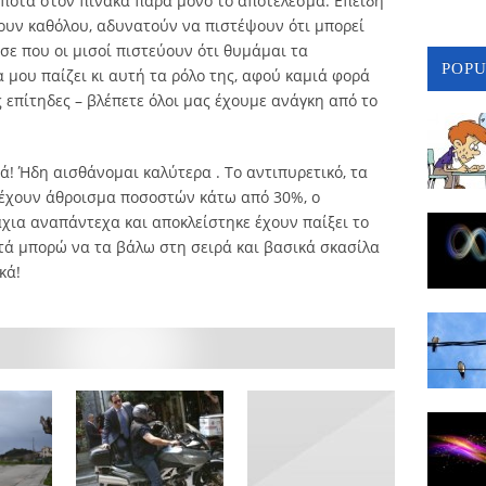
ίποτα στον πίνακα παρά μόνο το αποτέλεσμα. Επειδή
χουν καθόλου, αδυνατούν να πιστέψουν ότι μπορεί
άσε που οι μισοί πιστεύουν ότι θυμάμαι τα
POP
 μου παίζει κι αυτή τα ρόλο της, αφού καμιά φορά
 επίτηδες – βλέπετε όλοι μας έχουμε ανάγκη από το
διά! Ήδη αισθάνομαι καλύτερα . Το αντιπυρετικό, τα
 έχουν άθροισμα ποσοστών κάτω από 30%, ο
χια αναπάντεχα και αποκλείστηκε έχουν παίξει το
υτά μπορώ να τα βάλω στη σειρά και βασικά σκασίλα
κά!