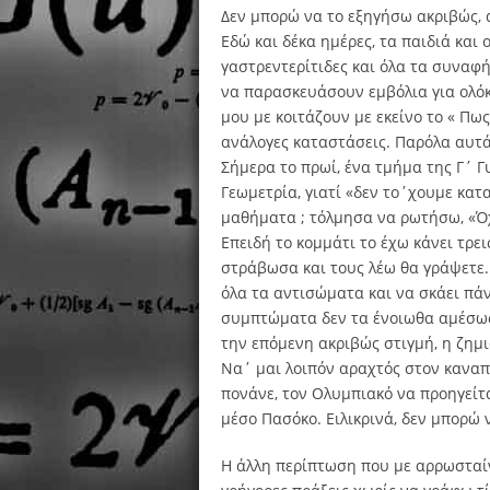
Δεν μπορώ να το εξηγήσω ακριβώς, 
Εδώ και δέκα ημέρες, τα παιδιά και 
γαστρεντερίτιδες και όλα τα συναφ
να παρασκευάσουν εμβόλια για ολόκ
μου με κοιτάζουν με εκείνο το « Πως
ανάλογες καταστάσεις. Παρόλα αυτά
Σήμερα το πρωί, ένα τμήμα της Γ΄ Γ
Γεωμετρία, γιατί «δεν το΄χουμε κατ
μαθήματα ; τόλμησα να ρωτήσω, «Όχ
Επειδή το κομμάτι το έχω κάνει τρει
στράβωσα και τους λέω θα γράψετε.
όλα τα αντισώματα και να σκάει πά
συμπτώματα δεν τα ένοιωθα αμέσως 
την επόμενη ακριβώς στιγμή, η ζημι
Να΄ μαι λοιπόν αραχτός στον καναπέ
πονάνε, τον Ολυμπιακό να προηγείτ
μέσο Πασόκο. Ειλικρινά, δεν μπορώ
Η άλλη περίπτωση που με αρρωσταίνε