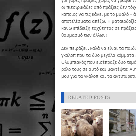
γρήγορες πράξεις χωρίς να γράφω τ
οι πιτσιρικάδες από πράξεις δεν τό
κάποιος να τις κάνει με το μυαλό – 
αποτελέσματα απέξω. Η ματαιοδοξία
κάνω επίδειξη ταχύτητας σε πράξεις
θαυμασμό των άλλων!
Δεν πειράζει , καλά να είναι τα παι
γκάλοπ που τα δύο μεγάλα κόμματα
Ολυμπιακός που εισέπραξε δύο τεμά
ρόλο τους σε αυτό και μαντέψτε: Α
μου για τα γκάλοπ και τα αντιπυρετι
RELATED POSTS