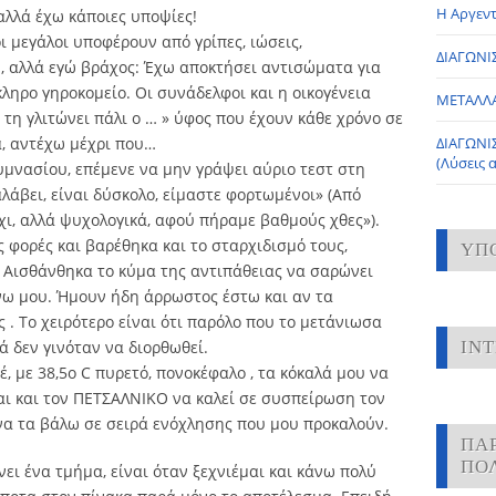
Η Αργεντ
αλλά έχω κάποιες υποψίες!
οι μεγάλοι υποφέρουν από γρίπες, ιώσεις,
ΔΙΑΓΩΝΙΣ
ή, αλλά εγώ βράχος: Έχω αποκτήσει αντισώματα για
ληρο γηροκομείο. Οι συνάδελφοι και η οικογένεια
ΜΕΤΑΛΛ
 τη γλιτώνει πάλι ο … » ύφος που έχουν κάθε χρόνο σε
, αντέχω μέχρι που…
ΔΙΑΓΩΝΙ
(Λύσεις 
υμνασίου, επέμενε να μην γράψει αύριο τεστ στη
αλάβει, είναι δύσκολο, είμαστε φορτωμένοι» (Από
ι, αλλά ψυχολογικά, αφού πήραμε βαθμούς χθες»).
ς φορές και βαρέθηκα και το σταρχιδισμό τους,
ΥΠ
 Αισθάνθηκα το κύμα της αντιπάθειας να σαρώνει
νω μου. Ήμουν ήδη άρρωστος έστω και αν τα
. Το χειρότερο είναι ότι παρόλο που το μετάνιωσα
ά δεν γινόταν να διορθωθεί.
IN
, με 38,5ο C πυρετό, πονοκέφαλο , τα κόκαλά μου να
αι και τον ΠΕΤΣΑΛΝΙΚΟ να καλεί σε συσπείρωση τον
 να τα βάλω σε σειρά ενόχλησης που μου προκαλούν.
ΠΑ
ΠΟ
ι ένα τμήμα, είναι όταν ξεχνιέμαι και κάνω πολύ