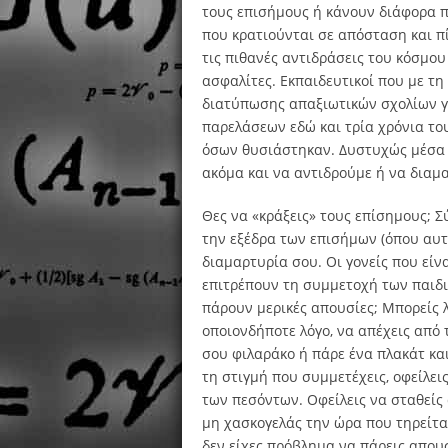
τους επισήμους ή κάνουν διάφορα π
που κρατιούνται σε απόσταση και π
τις πιθανές αντιδράσεις του κόσμο
ασφαλίτες. Εκπαιδευτικοί που με τη
διατύπωσης απαξιωτικών σχολίων γι
παρελάσεων εδώ και τρία χρόνια το
όσων θυσιάστηκαν. Δυστυχώς μέσα 
ακόμα και να αντιδρούμε ή να διαμ
Θες να «κράξεις» τους επίσημους; 
την εξέδρα των επισήμων (όπου αυτ
διαμαρτυρία σου. Οι γονείς που εί
επιτρέπουν τη συμμετοχή των παιδιώ
πάρουν μερικές απουσίες; Μπορείς λο
οποιονδήποτε λόγο, να απέχεις από 
σου φιλαράκο ή πάρε ένα πλακάτ κα
τη στιγμή που συμμετέχεις, οφείλει
των πεσόντων. Οφείλεις να σταθείς
μη χασκογελάς την ώρα που τηρείτα
δεν είχες πρόβλημα να πάρεις απουσ