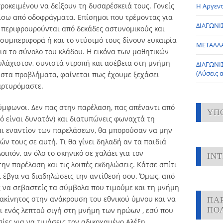
ροκειμένου να δείξουν τη δυσαρέσκειά τους. Γονείς
Η Αργεντ
ίσω από οδοφράγματα. Επίσημοι που τρέμοντας για
ΔΙΑΓΩΝΙΣ
υ περιφρουρούνται από δεκάδες αστυνομικούς και
 συμπεριφορά ή και το ντύσιμό τους δίνουν ευκαιρία
ΜΕΤΑΛΛ
α το σύνολο του κλάδου. Η εικόνα των μαθητικών
υλάχιστον, συνιστά ντροπή και ασέβεια στη μνήμη
ΔΙΑΓΩΝΙ
(Λύσεις 
στα προβλήματα, φαίνεται πως έχουμε ξεχάσει
αρτυρόμαστε.
Σύμφωνοι. Δεν πας στην παρέλαση, πας απέναντι από
ΥΠ
ό είναι δυνατόν) και διατυπώνεις φωναχτά τη
ναι εναντίον των παρελάσεων, θα μπορούσαν να μην
ν τους σε αυτή. Τι θα γίνει δηλαδή αν τα παιδιά
ιπόν, αν όλο το σκηνικό σε χαλάει για τον
IN
την παρέλαση και τις λοιπές εκδηλώσεις. Κάτσε σπίτι
ι έβγα να διαδηλώσεις την αντίθεσή σου. Όμως, από
ς να σεβαστείς τα σύμβολα που τιμούμε και τη μνήμη
 ακίνητος στην ανάκρουση του εθνικού ύμνου και να
ΠΑ
ΠΟ
ι ενός λεπτού σιγή στη μνήμη των ηρώων , εσύ που
ίες για να τιμήσεις τον αδικοχαμένο Αλέξη