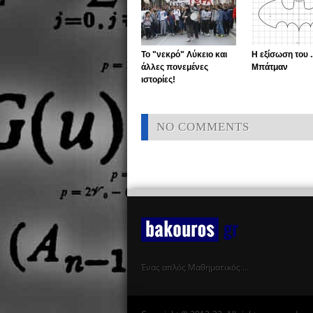
Το "νεκρό" Λύκειο και
Η εξίσωση του ..
άλλες πονεμένες
Μπάτμαν
ιστορίες!
NO COMMENTS
Ένας απλός Μαθηματικός …