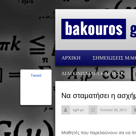
ΑΡΧΙΚΗ
ΣΗΜΕΙΩΣΕΙΣ ΜΑ
ΔΙΑΓΩΝΙΣΜΑΤΑ ΚΑΙ ΤΕΣΤ
Tweet
Να σταματήσει η ασχ
kgtf-ps
October 28, 2013
Μαθητές που παρελαύνουν σα να πηγ