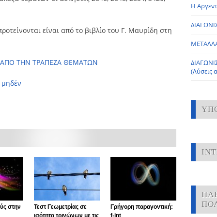
Η Αργεντ
ΔΙΑΓΩΝΙΣ
 προτείνονται είναι από το βιβλίο του Γ. Μαυρίδη στη
ΜΕΤΑΛΛ
Ν ΑΠΟ ΤΗΝ ΤΡΑΠΕΖΑ ΘΕΜΑΤΩΝ
ΔΙΑΓΩΝΙ
(Λύσεις 
 μηδέν
ΥΠ
IN
ΠΑ
ΠΟ
ούς στην
Τεστ Γεωμετρίας σε
Γρήγορη παραγοντική:
ισότητα τριγώνων με τις
f-int