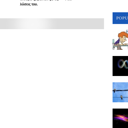
λύσεις του.
POP