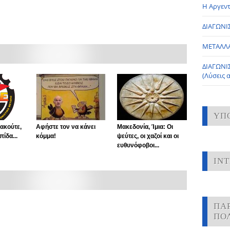
Η Αργεντ
ΔΙΑΓΩΝΙΣ
ΜΕΤΑΛΛ
ΔΙΑΓΩΝΙ
(Λύσεις 
ΥΠ
 ακούτε,
Αφήστε τον να κάνει
Μακεδονία, Ίμια: Οι
ίδα...
κόμμα!
ψεύτες, οι χαζοί και οι
ευθυνόφοβοι...
IN
ΠΑ
ΠΟ