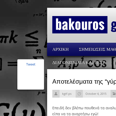
ΑΡΧΙΚΗ
ΣΗΜΕΙΩΣΕΙΣ ΜΑ
ΔΙΑΓΩΝΙΣΜΑΤΑ ΚΑΙ ΤΕΣΤ
Tweet
Αποτελέσματα της “γύ
kgtf-ps
October 4, 2015
Επειδή δεν βλέπω πουθενά τα αναλυ
είπα να τα αναρτήσω εγώ!