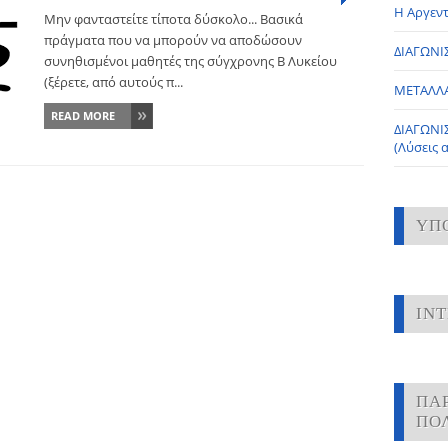
Η Αργεντ
Μην φανταστείτε τίποτα δύσκολο... Βασικά
πράγματα που να μπορούν να αποδώσουν
ΔΙΑΓΩΝΙΣ
συνηθισμένοι μαθητές της σύγχρονης Β Λυκείου
(ξέρετε, από αυτούς π...
ΜΕΤΑΛΛ
READ MORE
ΔΙΑΓΩΝΙ
(Λύσεις 
ΥΠ
IN
ΠΑ
ΠΟ