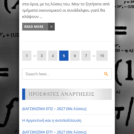
στα όρια, με τις λύσεις του. Μην το ζητήσετε από
τμήματα οικονομικού οι συνάδελφοι, γιατί θα
κλάψουν ...
READ MORE
…
…
1
3
4
5
6
7
15
ΠΡΟΣΦΑΤΕΣ ΑΝΑΡΤΗΣΕΙΣ
ΔΙΑΓΩΝΙΣΜΑ ΕΠ2 – 2627 (Με λύσεις)
Η Αργεντινή και η αντιπολίτευση
ΔΙΑΓΩΝΙΣΜΑ ΕΠ1 – 2627 (Με λύσεις)