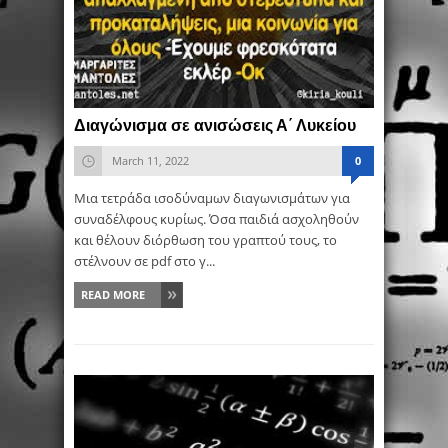
Διαγώνισμα σε ανισώσεις Α΄ Λυκείου
March 11, 2022
0
Μια τετράδα ισοδύναμων διαγωνισμάτων για
συναδέλφους κυρίως. Όσα παιδιά ασχοληθούν
και θέλουν διόρθωση του γραπτού τους, το
στέλνουν σε pdf στο γ...
READ MORE