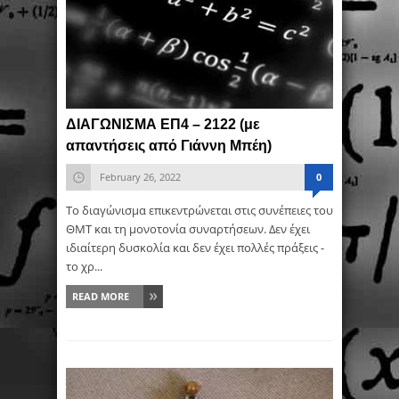
ΔΙΑΓΩΝΙΣΜΑ ΕΠ4 – 2122 (με
απαντήσεις από Γιάννη Μπέη)
February 26, 2022
0
Το διαγώνισμα επικεντρώνεται στις συνέπειες του
ΘΜΤ και τη μονοτονία συναρτήσεων. Δεν έχει
ιδιαίτερη δυσκολία και δεν έχει πολλές πράξεις -
το χρ...
READ MORE