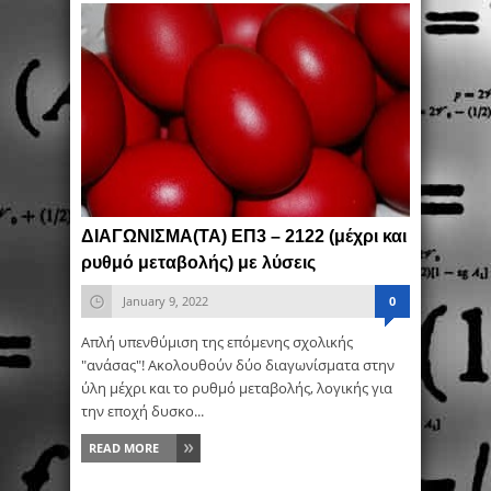
ΔΙΑΓΩΝΙΣΜΑ(ΤΑ) ΕΠ3 – 2122 (μέχρι και
ρυθμό μεταβολής) με λύσεις
January 9, 2022
0
Απλή υπενθύμιση της επόμενης σχολικής
"ανάσας"! Ακολουθούν δύο διαγωνίσματα στην
ύλη μέχρι και το ρυθμό μεταβολής, λογικής για
την εποχή δυσκο...
READ MORE