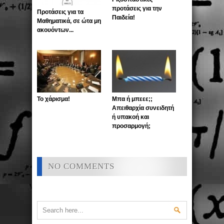
προτάσεις για την
Προτάσεις για τα
Παιδεία!
Μαθηματικά, σε ώτα μη
ακουόντων...
Το χάρισμα!
Μπα ή μπεεε;;
Απειθαρχία συνειδητή
ή υπακοή και
προσαρμογή;
NO COMMENTS