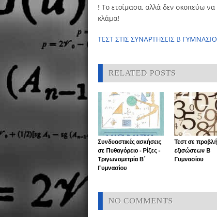
! Το ετοίμασα, αλλά δεν σκοπεύω να
κλάμα!
ΤΕΣΤ ΣΤΙΣ ΣΥΝΑΡΤΗΣΕΙΣ Β ΓΥΜΝΑΣΙ
RELATED POSTS
Συνδυαστικές ασκήσεις
Τεστ σε προβλ
σε Πυθαγόρειο - Ρίζες -
εξισώσεων Β
Τριγωνομετρία Β΄
Γυμνασίου
Γυμνασίου
NO COMMENTS