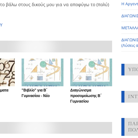
Η Αργεντ
 το βάλω στους δικούς μου για να αποφύγω το (πολύ)
ΔΙΑΓΩΝΙΣ
ΟΥ
ΜΕΤΑΛΛ
ΔΙΑΓΩΝΙ
(Λύσεις 
ΥΠ
ήματα
"Βιβλίο" για Β΄
Διαγώνισμα
Γυμνασίου - Νέο
προσομοίωσης Β΄
IN
Γυμνασίου
ΠΑ
ΠΟ