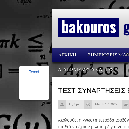
ΑΡΧΙΚΗ
ΣΗΜΕΙΩΣΕΙΣ ΜΑ
ΔΙΑΓΩΝΙΣΜΑΤΑ ΚΑΙ ΤΕΣΤ
Tweet
ΤΕΣΤ ΣΥΝΑΡΤΗΣΕΙΣ 
kgtf-ps
March 17, 2019
Ακολουθεί η γνωστή τετράδα ισοδύν
παιδιά να έχουν μιλιμετρέ για να α