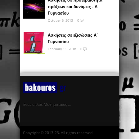
Ασκήσεις σε προτεραιότητα
πράξεων και δυνάμεις - Α΄
Γυμνασίου
October 6, 2013
0
Ασκήσεις σε εξισώσεις Α΄
Γυμνασίου
February 11, 2018
0
Ένας απλός Μαθηματικός …
Copyright © 2013-23. All rights reserved.