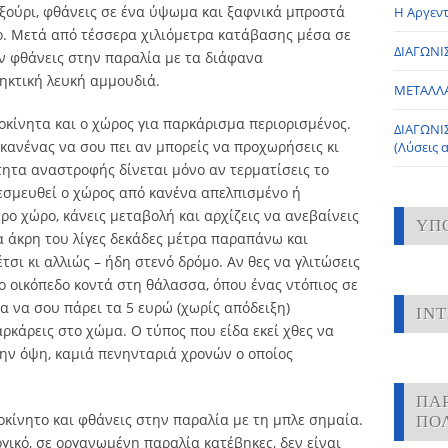
ηξούρι, φθάνεις σε ένα ύψωμα και ξαφνικά μπροστά
Η Αργεντ
πο. Μετά από τέσσερα χιλιόμετρα κατάβασης μέσα σε
ΔΙΑΓΩΝΙΣ
ν φθάνεις στην παραλία με τα διάφανα
ηκτική λευκή αμμουδιά.
ΜΕΤΑΛΛ
οκίνητα και ο χώρος για παρκάρισμα περιορισμένος.
ΔΙΑΓΩΝΙ
κανένας να σου πει αν μπορείς να προχωρήσεις κι
(Λύσεις 
τητα αναστροφής δίνεται μόνο αν τερματίσεις το
δεσμευθεί ο χώρος από κανένα απελπισμένο ή
ερο χώρο, κάνεις μεταβολή και αρχίζεις να ανεβαίνεις
ΥΠ
α άκρη του λίγες δεκάδες μέτρα παραπάνω και
τσι κι αλλιώς – ήδη στενό δρόμο. Αν θες να γλιτώσεις
ο οικόπεδο κοντά στη θάλασσα, όπου ένας ντόπιος σε
ια να σου πάρει τα 5 ευρώ (χωρίς απόδειξη)
IN
ρκάρεις στο χώμα. Ο τύπος που είδα εκεί χθες να
την όψη, καμιά πενηνταριά χρονών ο οποίος
ΠΑ
οκίνητο και φθάνεις στην παραλία με τη μπλε σημαία.
ΠΟ
γικό, σε οργανωμένη παραλία κατέβηκες, δεν είναι