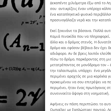
Δεκαπέντε χιλιόμετρα έξω από το Λ
σου
αντικρίζεις έναν υπέροχο κόλ
ένα καταπληκτικό φυσικό περιβάλλο
πρασινογάλαζα νερά και την καταπλ
Εκεί ξεκινάνε τα βάσανα. Πολλά αυτ
Καμιά πινακίδα που να πληροφορεί, 
άλλο και ο δρόμος στενός. Η δυνατό
δρόμο και εφόσον βέβαια δεν έχει 
αδιάφορο. Αν δε βρεις λοιπόν ελεύθ
πίσω το δρόμο, παρκάροντας στη μι
μετατρέποντας σε μονόδρομο τον – έ
την ταλαιπωρία, υπάρχει
ένα μεγάλ
περιμένει αραχτός σε μια καρέκλα γ
προκειμένου να σου επιτρέψει να πα
περιμένει, ήταν ένας πρωτόγονος σ
συνεννοείτο άψογα στη νοηματική.
Αφήνεις εν πάση περιπτώσει το αυτ
Ομπρέλες με ξαπλώστρες παντού. Λο