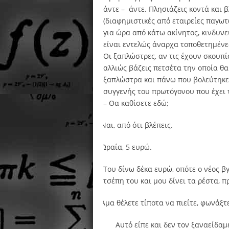
άντε –
άντε. Πλησιάζεις κοντά και β
(διαφημιστικές από εταιρείες παγωτώ
για ώρα από κάτω ακίνητος, κινδυνε
είναι εντελώς άναρχα τοποθετημένες
Οι ξαπλώστρες, αν τις έχουν σκουπίσ
αλλιώς βάζεις πετσέτα την οποία θα
ξαπλώστρα και πάνω που βολεύτηκες,
συγγενής του πρωτόγονου που έχει 
– Θα καθίσετε εδώ;
–
Ναι, από ότι βλέπεις.
–
Ωραία, 5 ευρώ.
Του δίνω δέκα ευρώ, οπότε ο νέος β
τσέπη του και μου δίνει τα ρέστα, 
–
Άμα θέλετε τίποτα να πιείτε, φωνάξτε
Αυτό είπε και δεν τον ξαναείδαμ