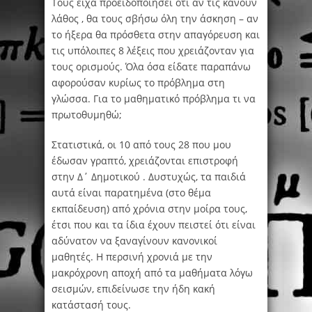
Τους είχα προειδοποιήσει ότι αν τις κάνουν
λάθος , θα τους σβήσω όλη την άσκηση – αν
το ήξερα θα πρόσθετα στην απαγόρευση και
τις υπόλοιπες 8 λέξεις που χρειάζονταν για
τους ορισμούς. Όλα όσα είδατε παραπάνω
αφορούσαν κυρίως το πρόβλημα στη
γλώσσα. Για το μαθηματικό πρόβλημα τι να
πρωτοθυμηθώ;
Στατιστικά, οι 10 από τους 28 που μου
έδωσαν γραπτό, χρειάζονται επιστροφή
στην Δ΄ Δημοτικού . Δυστυχώς, τα παιδιά
αυτά είναι παρατημένα (στο θέμα
εκπαίδευση) από χρόνια στην μοίρα τους,
έτσι που και τα ίδια έχουν πειστεί ότι είναι
αδύνατον να ξαναγίνουν κανονικοί
μαθητές. Η περσινή χρονιά με την
μακρόχρονη αποχή από τα μαθήματα λόγω
σεισμών, επιδείνωσε την ήδη κακή
κατάστασή τους.