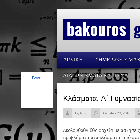
ΑΡΧΙΚΗ
ΣΗΜΕΙΩΣΕΙΣ ΜΑ
ΔΙΑΓΩΝΙΣΜΑΤΑ ΚΑΙ ΤΕΣΤ
Tweet
Κλάσματα, Α΄ Γυμνασί
kgtf-ps
October 23, 2016
Ακολουθούν δύο αρχεία με ασκήσεις
προβλήματα στα κλάσματα, από αυτ