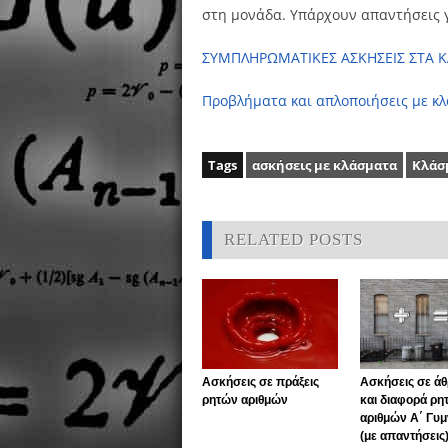
στη μονάδα. Υπάρχουν απαντήσεις γ
ΣΥΜΠΛΗΡΩΜΑΤΙΚΕΣ ΑΣΚΗΣΕΙΣ ΣΤΑ 
Προβλήματα και απλοποιήσεις με κ
Tags
ασκήσεις με κλάσματα
Κλάσ
RELATED POSTS
Ασκήσεις σε πράξεις
Ασκήσεις σε ά
ρητών αριθμών
και διαφορά ρη
αριθμών Α΄ Γυ
(με απαντήσεις