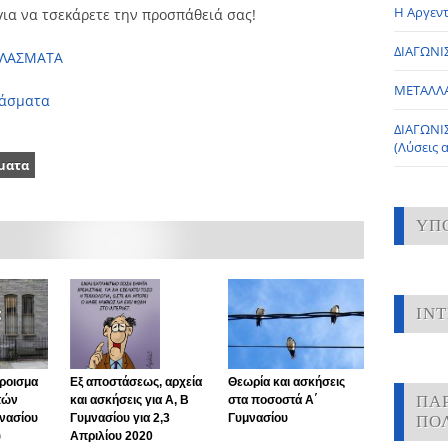
Η Αργεντ
ια να τσεκάρετε την προσπάθειά σας!
ΔΙΑΓΩΝΙΣ
ΚΛΑΣΜΑΤΑ
ΜΕΤΑΛΛ
λάσματα
ΔΙΑΓΩΝΙ
(Λύσεις 
ματα
ΥΠ
IN
θροισμα
Εξ αποστάσεως, αρχεία
Θεωρία και ασκήσεις
ΠΑ
τών
και ασκήσεις για Α, Β
στα ποσοστά Α΄
μνασίου
Γυμνασίου για 2,3
Γυμνασίου
ΠΟ
)
Απριλίου 2020