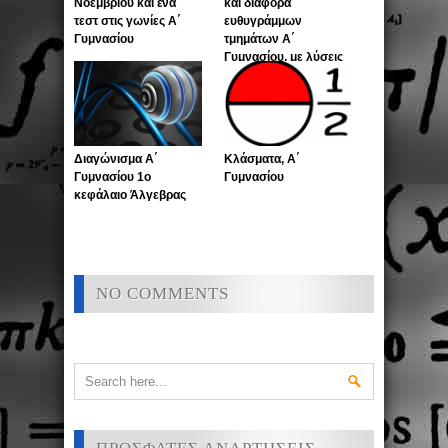
Νοεμβρίου και ένα
και διαφορά
τεστ στις γωνίες Α΄
ευθυγράμμων
Γυμνασίου
τμημάτων Α΄
Γυμνασίου, με λύσεις
Διαγώνισμα Α΄
Κλάσματα, Α΄
Γυμνασίου 1ο
Γυμνασίου
κεφάλαιο Άλγεβρας
NO COMMENTS