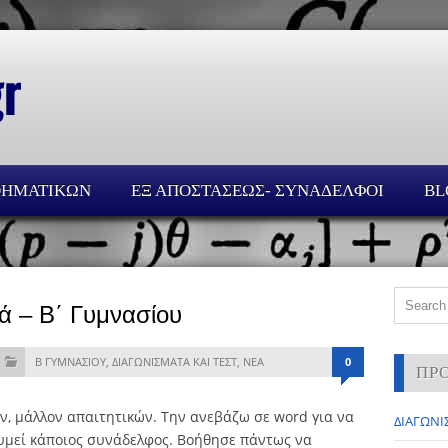
ΘΗΜΑΤΙΚΩΝ
ΕΞ ΑΠΟΣΤΑΣΕΩΣ- ΣΥΝΑΔΕΛΦΟΙ
BL
ά – Β΄ Γυμνασίου
Β ΓΥΜΝΑΣΙΟΥ
,
ΔΙΑΓΩΝΙΣΜΑΤΑ ΚΑΙ ΤΕΣΤ
,
ΝΕΑ
0
ΠΡ
, μάλλον απαιτητικών. Την ανεβάζω σε word για να
ΔΙΑΓΩΝΙΣ
θυμεί κάποιος συνάδελφος. Βοήθησε πάντως να