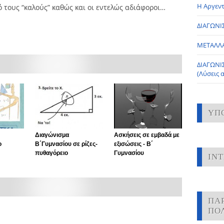
Η Αργεντ
 τους “καλούς” καθώς και οι εντελώς αδιάφοροι…
ΔΙΑΓΩΝΙΣ
ΜΕΤΑΛΛ
ΔΙΑΓΩΝΙ
(Λύσεις 
ΥΠ
Διαγώνισμα
Ασκήσεις σε εμβαδά με
ο
Β΄Γυμνασίου σε ρίζες-
εξισώσεις - Β΄
πυθαγόρειο
Γυμνασίου
IN
ΠΑ
ΠΟ