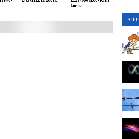
χειας -
ΕΠ3 -2122 με λύσεις.
2223 (δύο εκδοχές) με
λύσεις
POP