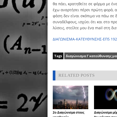
θα πάει, κρατηθείτε σε φόρμα με έν
έχω αναρτήσει πέρσι πρώτη φορά, 
φάση δεν είναι σκόπιμο να πάω σε δ
συναδέλφους, ισχύει ότι και στο π
λύσεις, στείλτε μου ένα mail στη δ
ΔΙΑΓΩΝΙΣΜΑ-ΚΑΤΕΥΘΥΝΣΗΣ-ΕΠ5 192
Tags
διαγώνισμα Γ κατεύθυνσης μ
RELATED POSTS
2o Διαγώνισμα στους
Διαγώνισμα μέχ