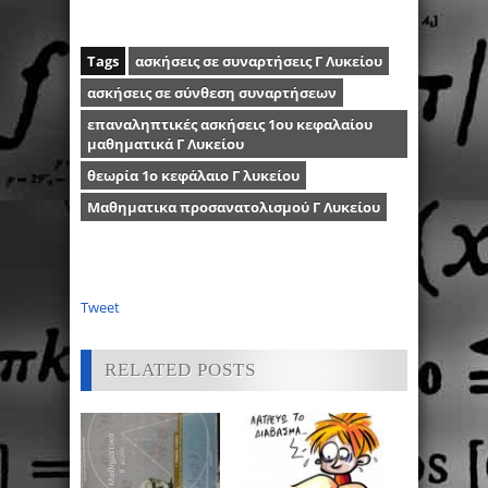
Tags
ασκήσεις σε συναρτήσεις Γ Λυκείου
ασκήσεις σε σύνθεση συναρτήσεων
επαναληπτικές ασκήσεις 1ου κεφαλαίου
μαθηματικά Γ Λυκείου
θεωρία 1ο κεφάλαιο Γ λυκείου
Μαθηματικα προσανατολισμού Γ Λυκείου
Tweet
RELATED POSTS