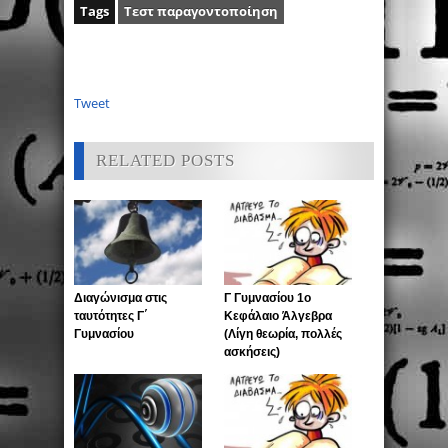
Tags
Τεστ παραγοντοποίηση
Tweet
RELATED POSTS
Διαγώνισμα στις
Γ Γυμνασίου 1ο
ταυτότητες Γ΄
Κεφάλαιο Άλγεβρα
Γυμνασίου
(Λίγη θεωρία, πολλές
ασκήσεις)