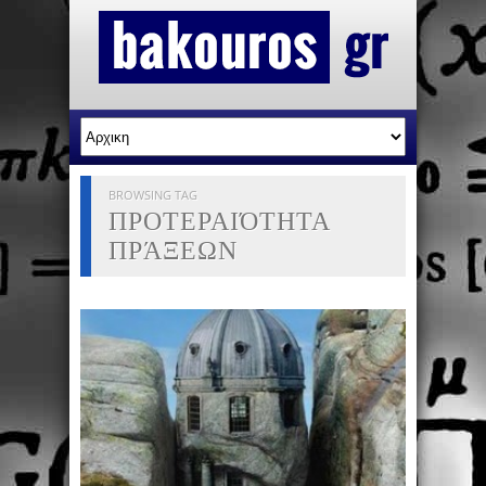
BROWSING TAG
ΠΡΟΤΕΡΑΙΌΤΗΤΑ
ΠΡΆΞΕΩΝ