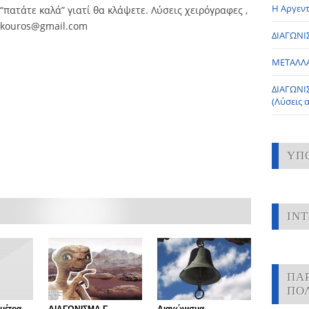
Η Αργεντ
“πατάτε καλά” γιατί θα κλάψετε. Λύσεις χειρόγραφες ,
bakouros@gmail.com
ΔΙΑΓΩΝΙΣ
ΜΕΤΑΛΛ
ΔΙΑΓΩΝΙ
(Λύσεις 
ΥΠ
IN
ΠΑ
ΠΟ