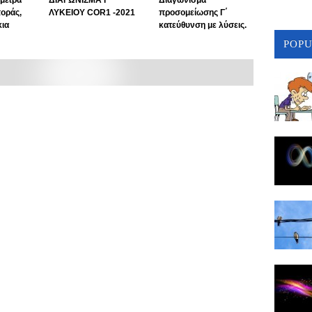
μέτρα
ΔΙΑΓΩΝΙΣΜΑ Γ
Διαγώνισμα
ποράς,
ΛΥΚΕΙΟΥ COR1 -2021
προσομείωσης Γ΄
κια
κατεύθυνση με λύσεις.
POP