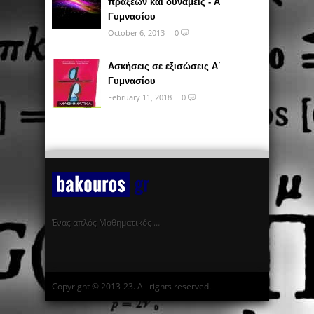
πράξεων και δυνάμεις - Α΄
Γυμνασίου
October 6, 2013
0
Ασκήσεις σε εξισώσεις Α΄
Γυμνασίου
February 11, 2018
0
Ένας απλός Μαθηματικός …
Copyright © 2013-23. All rights reserved.