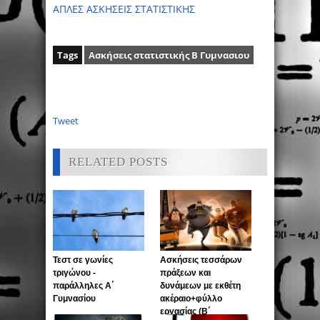
ΑΠΛΕΣ ΑΣΚΗΣΕΙΣ ΣΤΑΤΙΣΤΙΚΗΣ
Tags
Ασκήσεις στατιστικής Β Γυμνασιου
Tweet
RELATED POSTS
Τεστ σε γωνίες
Ασκήσεις τεσσάρων
τριγώνου -
πράξεων και
παράλληλες Α΄
δυνάμεων με εκθέτη
Γυμνασίου
ακέραιο+φύλλο
εργασίας (Β΄