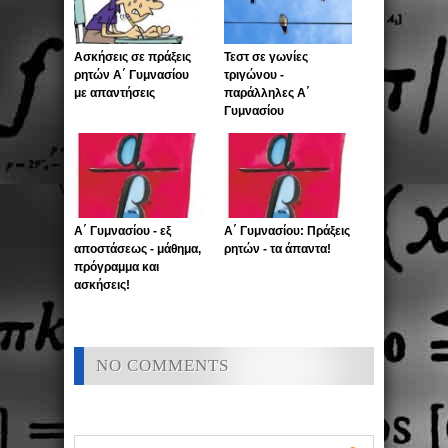
Ασκήσεις σε πράξεις
Τεστ σε γωνίες
ρητών Α΄ Γυμνασίου
τριγώνου -
με απαντήσεις
παράλληλες Α΄
Γυμνασίου
Α΄ Γυμνασίου - εξ
Α΄ Γυμνασίου: Πράξεις
αποστάσεως - μάθημα,
ρητών - τα άπαντα!
πρόγραμμα και
ασκήσεις!
NO COMMENTS